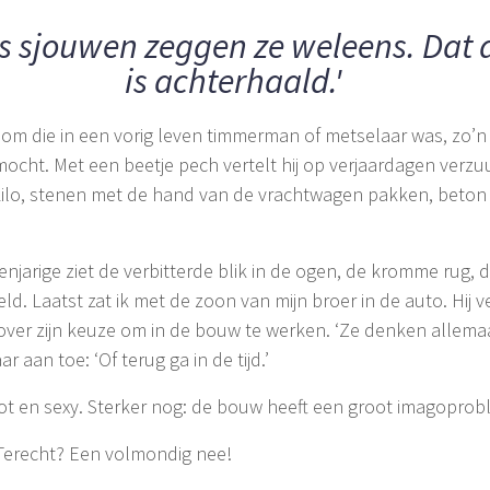
s sjouwen zeggen ze weleens. Dat
is achterhaald.'
m die in een vorig leven timmerman of metselaar was, zo’n e
mocht. Met een beetje pech vertelt hij op verjaardagen verzu
g kilo, stenen met de hand van de vrachtwagen pakken, beto
tienjarige ziet de verbitterde blik in de ogen, de kromme rug
reld. Laatst zat ik met de zoon van mijn broer in de auto. Hij 
over zijn keuze om in de bouw te werken. ‘Ze denken allemaal
r aan toe: ‘Of terug ga in de tijd.’
ot en sexy. Sterker nog: de bouw heeft een groot imagoprob
. Terecht? Een volmondig nee!