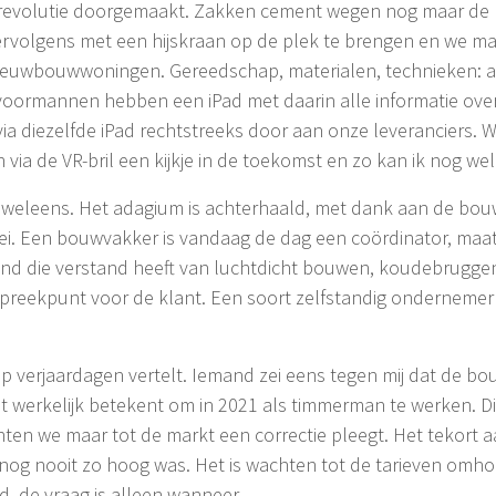
revolutie doorgemaakt. Zakken cement wegen nog maar de 
ervolgens met een hijskraan op de plek te brengen en we m
ieuwbouwwoningen. Gereedschap, materialen, technieken: all
 voormannen hebben een iPad met daarin alle informatie ove
via diezelfde iPad rechtstreeks door aan onze leveranciers.
 via de VR-bril een kijkje in de toekomst en zo kan ik nog w
 weleens. Het adagium is achterhaald, met dank aan de bouw
i. Een bouwvakker is vandaag de dag een coördinator, maatv
nd die verstand heeft van luchtdicht bouwen, koudebruggen
aanspreekpunt voor de klant. Een soort zelfstandig ondernem
op verjaardagen vertelt. Iemand zei eens tegen mij dat de b
et werkelijk betekent om in 2021 als timmerman te werken. Di
achten we maar tot de markt een correctie pleegt. Het tekort
 nog nooit zo hoog was. Het is wachten tot de tarieven omho
d, de vraag is alleen wanneer.