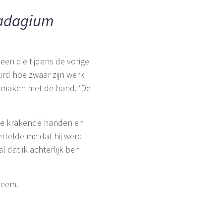
 adagium
en die tijdens de vorige
urd hoe zwaar zijn werk
n maken met de hand. ‘De
, de krakende handen en
vertelde me dat hij werd
 dat ik achterlijk ben
leem.