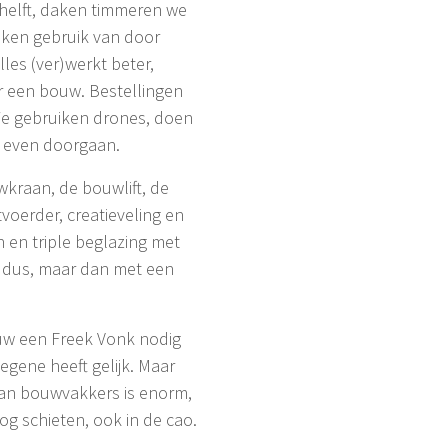
helft, daken timmeren we
aken gebruik van door
es (ver)werkt beter,
r een bouw. Bestellingen
 We gebruiken drones, doen
el even doorgaan.
kraan, de bouwlift, de
oerder, creatieveling en
 en triple beglazing met
er dus, maar dan met een
ouw een Freek Vonk nodig
egene heeft gelijk. Maar
 aan bouwvakkers is enorm,
og schieten, ook in de cao.