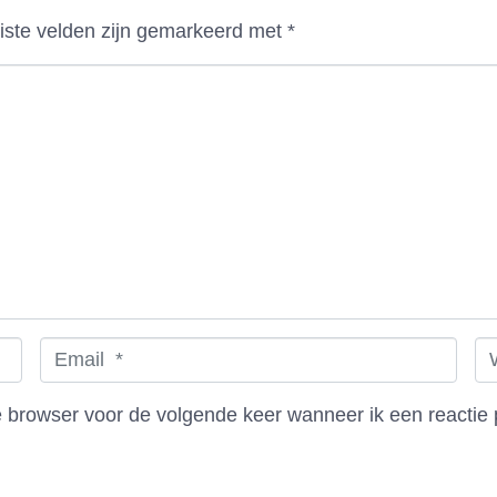
iste velden zijn gemarkeerd met
*
E
W
m
e
a
b
e browser voor de volgende keer wanneer ik een reactie 
i
s
l
i