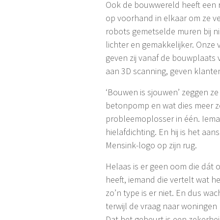
Ook de bouwwereld heeft een 
op voorhand in elkaar om ze v
robots gemetselde muren bij n
lichter en gemakkelijker. Onze
geven zij vanaf de bouwplaats 
aan 3D scanning, geven klanten
‘Bouwen is sjouwen’ zeggen ze
betonpomp en wat dies meer ze
probleemoplosser in één. Iema
hielafdichting. En hij is het 
Mensink-logo op zijn rug.
Helaas is er geen oom die dát 
heeft, iemand die vertelt wat h
zo’n type is er niet. En dus w
terwijl de vraag naar woningen
Dat het gebeurt is een zekerhei