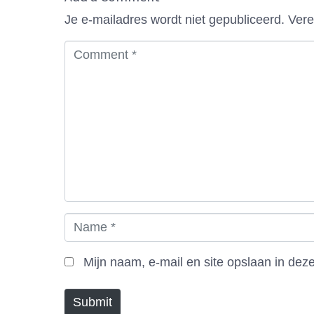
Je e-mailadres wordt niet gepubliceerd.
Vere
C
o
m
m
e
n
t
*
N
a
m
Mijn naam, e-mail en site opslaan in dez
e
*
Submit