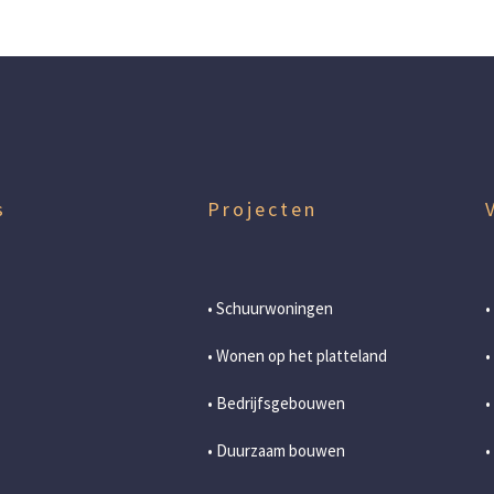
*
t
e
s
Projecten
• Schuurwoningen
•
• Wonen op het platteland
•
• Bedrijfsgebouwen
•
• Duurzaam bouwen
•