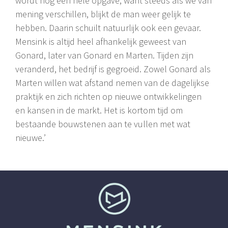
wordt nog een hele opgave, want steeds als we van
mening verschillen, blijkt de man weer gelijk te
hebben. Daarin schuilt natuurlijk ook een gevaar.
Mensink is altijd heel afhankelijk geweest van
Gonard, later van Gonard en Marten. Tijden zijn
veranderd, het bedrijf is gegroeid. Zowel Gonard als
Marten willen wat afstand nemen van de dagelijkse
praktijk en zich richten op nieuwe ontwikkelingen
en kansen in de markt. Het is kortom tijd om
bestaande bouwstenen aan te vullen met wat
nieuwe.’