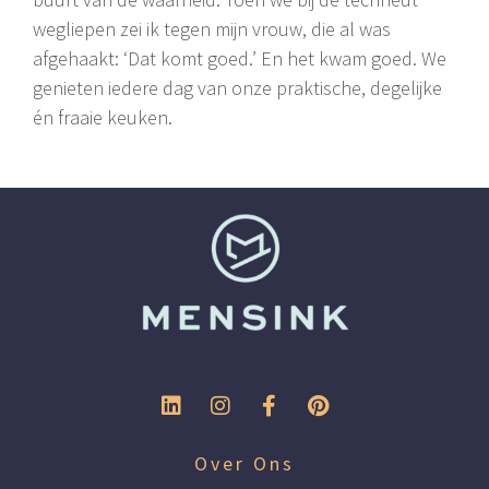
wegliepen zei ik tegen mijn vrouw, die al was
afgehaakt: ‘Dat komt goed.’ En het kwam goed. We
genieten iedere dag van onze praktische, degelijke
én fraaie keuken.
Over Ons