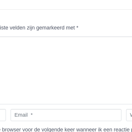
iste velden zijn gemarkeerd met
*
E
W
m
e
a
b
e browser voor de volgende keer wanneer ik een reactie 