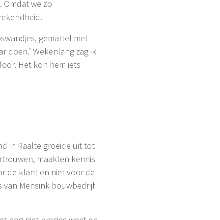
n. Omdat we zo
prekendheid.
ipswandjes, gemartel met
aar doen.’ Wekenlang zag ik
door. Het kon hem iets
 in Raalte groeide uit tot
ertrouwen, maakten kennis
r de klant en niet voor de
ls van Mensink bouwbedrijf
het nog niet precies weet en