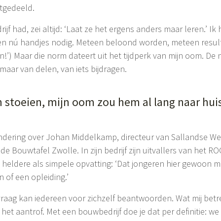
itgedeeld.
jf had, zei altijd: ‘Laat ze het ergens anders maar leren.’ I
n nú handjes nodig. Meteen beloond worden, meteen resultaa
!’) Maar die norm dateert uit het tijdperk van mijn oom. De 
maar van delen, van iets bijdragen.
 stoeien, mijn oom zou hem al lang naar hui
ondering over Johan Middelkamp, directeur van Sallandse W
n de Bouwtafel Zwolle. In zijn bedrijf zijn uitvallers van he
n heldere als simpele opvatting: ‘Dat jongeren hier gewoon
n of een opleiding.’
vraag kan iedereen voor zichzelf beantwoorden. Wat mij betre
e het aantrof. Met een bouwbedrijf doe je dat per definitie: w