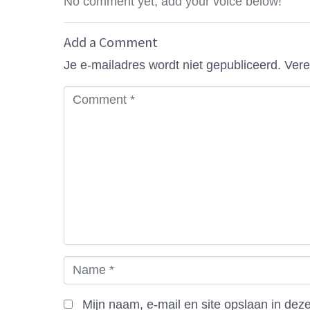
No comment yet, add your voice below!
Add a Comment
Je e-mailadres wordt niet gepubliceerd.
Vere
C
o
m
m
e
n
t
*
N
a
m
Mijn naam, e-mail en site opslaan in dez