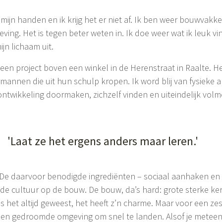
 mijn handen en ik krijg het er niet af. Ik ben weer bouwvakk
ving. Het is tegen beter weten in. Ik doe weer wat ik leuk v
jn lichaam uit.
een project boven een winkel in de Herenstraat in Raalte. Het
nnen die uit hun schulp kropen. Ik word blij van fysieke a
ontwikkeling doormaken, zichzelf vinden en uiteindelijk vol
'Laat ze het ergens anders maar leren.'
r. De daarvoor benodigde ingrediënten – sociaal aanhaken en
de cultuur op de bouw. De bouw, da’s hard: grote sterke ke
het altijd geweest, het heeft z’n charme. Maar voor een zest
een gedroomde omgeving om snel te landen. Alsof je meteen i