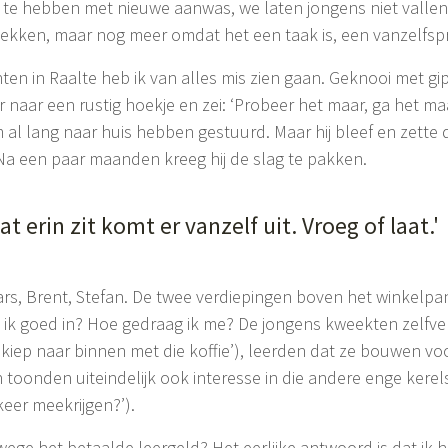
te hebben met nieuwe aanwas, we laten jongens niet valle
kken, maar nog meer omdat het een taak is, een vanzelfs
en in Raalte heb ik van alles mis zien gaan. Geknooi met g
r naar een rustig hoekje en zei: ‘Probeer het maar, ga het m
al lang naar huis hebben gestuurd. Maar hij bleef en zette 
 Na een paar maanden kreeg hij de slag te pakken.
at erin zit komt er vanzelf uit. Vroeg of laat.'
rs, Brent, Stefan. De twee verdiepingen boven het winkelpand
n ik goed in? Hoe gedraag ik me? De jongens kweekten zelfv
iep naar binnen met die koffie’), leerden dat ze bouwen voo
n toonden uiteindelijk ook interesse in die andere enge kere
 keer meekrijgen?’).
nwege het betaalde leergeld? Het eerlijke antwoord is dat ik 