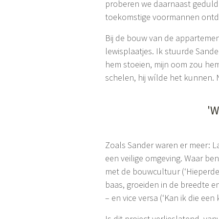
proberen we daarnaast geduld 
toekomstige voormannen ontde
Bij de bouw van de appartement
lewisplaatjes. Ik stuurde Sande
hem stoeien, mijn oom zou hem 
schelen, hij wílde het kunnen.
'W
Zoals Sander waren er meer: La
een veilige omgeving. Waar be
met de bouwcultuur (‘Hieperdek
baas, groeiden in de breedte e
– en vice versa (‘Kan ik die een
Is dit project verlieslatend, va