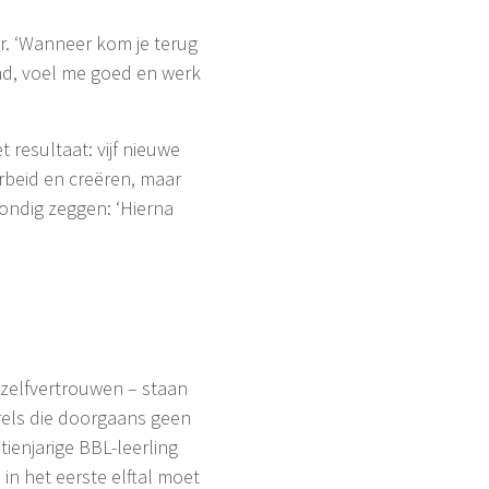
er. ‘Wanneer kom je terug
ind, voel me goed en werk
 resultaat: vijf nieuwe
rbeid en creëren, maar
mondig zeggen: ‘Hierna
 zelfvertrouwen – staan
rels die doorgaans geen
ienjarige BBL-leerling
n het eerste elftal moet