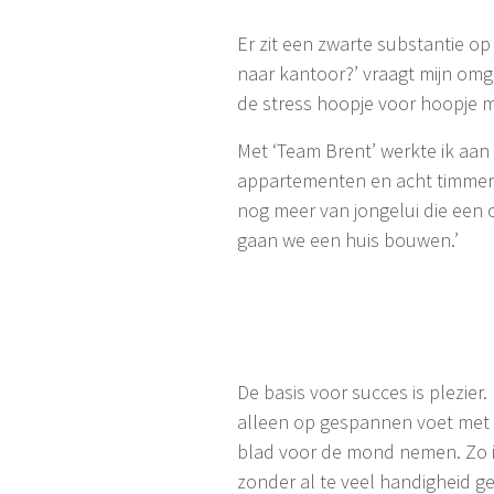
Er zit een zwarte substantie op
naar kantoor?’ vraagt mijn omge
de stress hoopje voor hoopje mi
Met ‘Team Brent’ werkte ik aan 
appartementen en acht timmerma
nog meer van jongelui die een 
gaan we een huis bouwen.’
De basis voor succes is plezie
alleen op gespannen voet met 
blad voor de mond nemen. Zo is 
zonder al te veel handigheid g