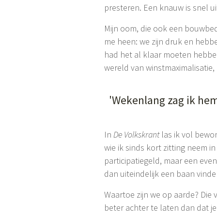
presteren. Een knauw is snel u
Mijn oom, die ook een bouwbedri
me heen: we zijn druk en hebbe
had het al klaar moeten hebben
wereld van winstmaximalisatie, 
'Wekenlang zag ik hem
In
De Volkskrant
las ik vol bew
wie ik sinds kort zitting neem i
participatiegeld, maar een eve
dan uiteindelijk een baan vinde
Waartoe zijn we op aarde? Die 
beter achter te laten dan dat j