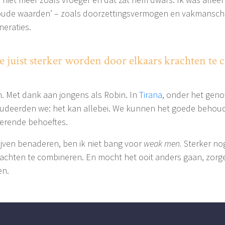
ude waarden’ – zoals doorzettingsvermogen en vakmanschap 
eraties.
we juist sterker worden door elkaars krachten te
en. Met dank aan jongens als Robin. In
Tirana
, onder het genot
udeerden we: het kan allebei. We kunnen het goede behoude
erende behoeftes.
lijven benaderen, ben ik niet bang voor
weak men.
Sterker nog
achten te combineren. En mocht het ooit anders gaan, zorg
en.