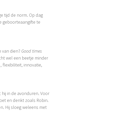
ge tijd de norm. Op dag
e geboorteaangifte te
n van dien?
Good times
echt wel een beetje minder
exibiliteit, innovatie,
t hij in de avonduren. Voor
oet en denkt zoals Robin.
n. Hij sloeg weleens met