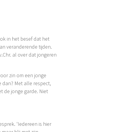
ok in het besef dat het
 van veranderende tijden.
.Chr. al over dat jongeren
 voor zin om een jonge
 dan? Met alle respect,
t de jonge garde. Niet
esprek. ‘Iedereen is hier
 maar blij met zijn