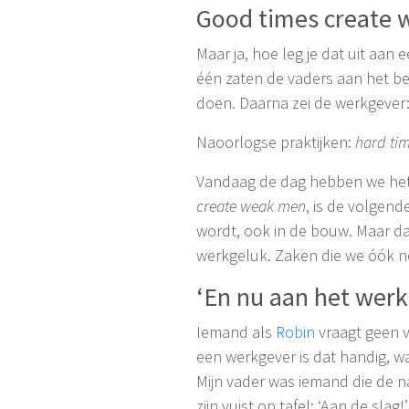
Good times create
Maar ja, hoe leg je dat uit aan
één zaten de vaders aan het be
doen. Daarna zei de werkgever: 
Naoorlogse praktijken:
hard tim
Vandaag de dag hebben we he
create weak men
, is de volgend
wordt, ook in de bouw. Maar daar
werkgeluk. Zaken die we óók 
‘En nu aan het werk
Iemand als
Robin
vraagt geen vr
een werkgever is dat handig, w
Mijn vader was iemand die de 
zijn vuist op tafel: ‘Aan de sla