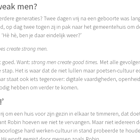
 weak men?
 eerdere generaties? Twee dagen vrij na een geboorte was lan
d, op dag twee togen zij in pak naar het gemeentehuis om d
‘Hè hè, ben je daar eindelijk weer?’
es create strong men.
t goed. Want:
strong men create good times.
Met alle gevolge
e stap. Het is waar dat de niet lullen maar poetsen-cultuur 
 staat ook iets tegenover: digitale vaardigheden, openheid, fl
nodig hebben om verder te komen.
!’
ij om een huis voor zijn gezin in elkaar te timmeren, dat doe
ant Robin hoeven we niet te vervangen. Maar niet iedereen d
naoorlogse hard werken-cultuur in stand probeerde te houde
g!’ Hij wordt gemist door mensen zoals Robin.