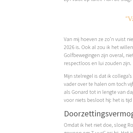
“V
Van mij hoeven ze zo’n vuist n
2026 is. Ook al zou ik het wille
Golfbewegingen zijn overal, nie
respectloos en lui zouden zijn.
Mijn stelregel is dat ik collega
vader over te halen om toch vi
als Gonard tot in lengte van d
voor niets besloot hij: het is ti
Doorzettingsvermo
Omdat ik het niet doe, sloeg Rob
gewoon om 7 uur!’ zei hij. Het i