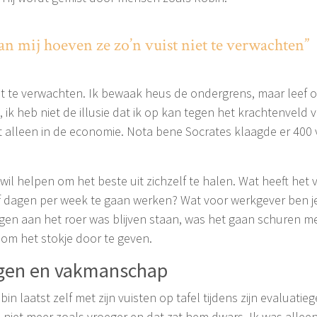
an mij hoeven ze zo’n vuist niet te verwachten”
iet te verwachten. Ik bewaak heus de ondergrens, maar leef o
n, ik heb niet de illusie dat ik op kan tegen het krachtenveld
t alleen in de economie. Nota bene Socrates klaagde er 400 v
’s wil helpen om het beste uit zichzelf te halen. Wat heeft het
jf dagen per week te gaan werken? Wat voor werkgever ben je
agen aan het roer was blijven staan, was het gaan schuren me
jd om het stokje door te geven.
gen en vakmanschap
in laatst zelf met zijn vuisten op tafel tijdens zijn evaluatieg
s niet meer zoals vroeger en dat zat hem dwars. Ik was alleen