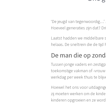
‘De jeugd van tegenwoordig…’ z
Hoeveel generaties zijn dat? D
Laatst hadden we middelbare sc
helaas. De sneltrein die de tijd
De man die op zonda
Tussen jonge vaders en zestigp
toekomstige vakman of -vrouw 
werkdag per week thuis te blijv
Hoewel het ons voor uitdagingen
zij moeten werken om de kinder
kinderen opgroeien en ze worde