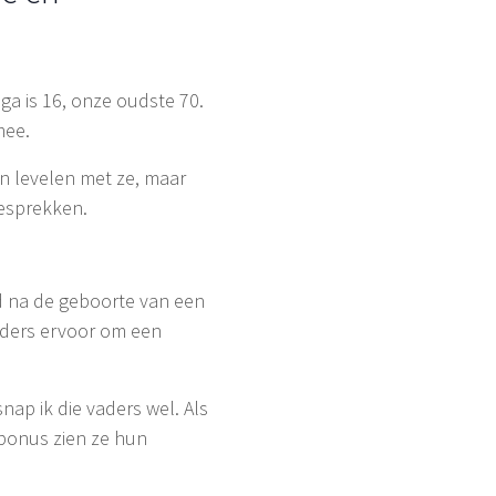
ga is 16, onze oudste 70.
mee.
on levelen met ze, maar
gesprekken.
d na de geboorte van een
aders ervoor om een
nap ik die vaders wel. Als
 bonus zien ze hun