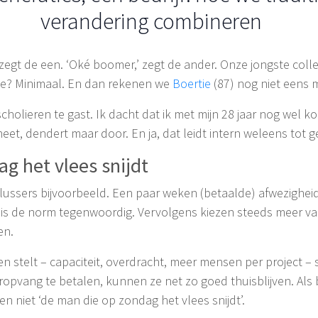
verandering combineren
egt de een. ‘Oké boomer,’ zegt de ander. Onze jongste colle
rie? Minimaal. En dan rekenen we
Boertie
(87) nog niet eens 
holieren te gast. Ik dacht dat ik met mijn 28 jaar nog wel k
 heet, dendert maar door. En ja, dat leidt intern weleens tot 
g het vlees snijdt
lussers bijvoorbeeld. Een paar weken (betaalde) afwezighei
is de norm tegenwoordig. Vervolgens kiezen steeds meer v
en.
 stelt – capaciteit, overdracht, meer mensen per project – s
opvang te betalen, kunnen ze net zo goed thuisblijven. Als
n niet ‘de man die op zondag het vlees snijdt’.