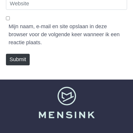
a
W
i
e
l
b
*
s
Mijn naam, e-mail en site opslaan in deze
i
browser voor de volgende keer wanneer ik een
t
reactie plaats.
e
Submit