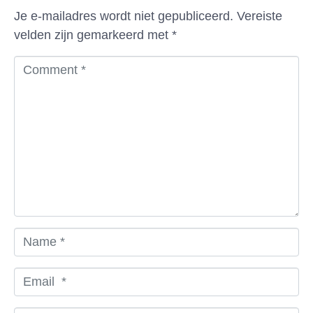
Je e-mailadres wordt niet gepubliceerd.
Vereiste
velden zijn gemarkeerd met
*
C
o
m
m
e
n
t
*
N
a
m
E
e
m
*