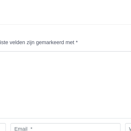
iste velden zijn gemarkeerd met
*
E
W