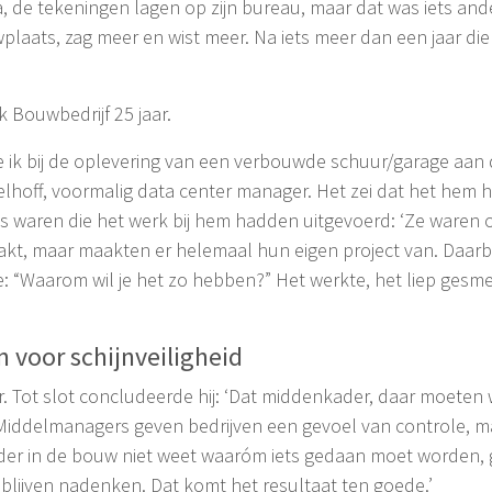
a, de tekeningen lagen op zijn bureau, maar dat was iets an
wplaats, zag meer en wist meer. Na iets meer dan een jaar die
 Bouwbedrijf 25 jaar.
 ik bij de oplevering van een verbouwde schuur/garage aan 
hoff, voormalig data center manager. Het zei dat het hem h
s waren die het werk bij hem hadden uitgevoerd: ‘Ze waren
akt, maar maakten er helemaal hun eigen project van. Daar
: “Waarom wil je het zo hebben?” Het werkte, het liep gesm
voor schijnveiligheid
Tot slot concludeerde hij: ‘Dat middenkader, daar moeten we 
 Middelmanagers geven bedrijven een gevoel van controle, ma
oerder in de bouw niet weet waaróm iets gedaan moet worden, 
 blijven nadenken. Dat komt het resultaat ten goede.’