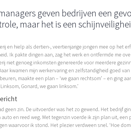
managers geven bedrijven een gevo
role, maar het is een schijnveilighei
j en hielp als dertien-, veertienjarige jongen mee op het erf 
eid. Ik pakte dingen aan, zag het werk en ontfermde me ove
rij niet genoeg inkomsten genereerde voor meerdere gezinne
 Daar kwamen mijn werkervaring en zelfstandigheid goed van
ebeuren, maakte een plan – ‘we gaan rechtsom’ – en ging aan
: ‘Linksom, Gonard, we gaan linksom.’
ericht
d geen zin. De uitvoerder was het zo gewend. Het bedrijf gin
jn auto en reed weg. Met tegenzin voerde ik zijn plan uit, een
en waarvoor ik stond. Het plezier verdween snel. ‘Hoe dom is 