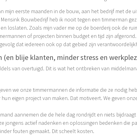
n mijn eerste maanden in de bouw, aan het bedrijf met de ui
ar Mensink Bouwbedrijf heb ik nooit tegen een timmerman gez
 en loslaten. Zoals mijn vader me op de boerderij ook de ru
ermannen of projecten binnen budget en tijd zijn afgerond. 
ls gevolg dat iedereen ook op dat gebied zijn verantwoordelij
 (en blije klanten, minder stress en werkplez
iddels van overtuigd. Dit is wat het ontbreken van middelma
geven we onze timmermannen de informatie die ze nodig he
 hun eigen project van maken. Dat motiveert. We geven onze
emand aannemen die de hele dag rondrijdt en niets bijdraagt
e jongens actief nadenken en oplossingen bedenken die pas
der fouten gemaakt. Dit scheelt kosten.