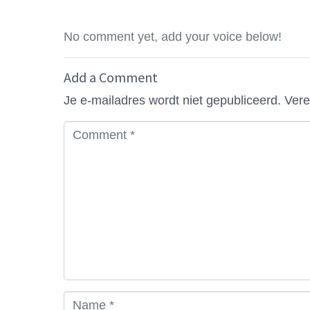
No comment yet, add your voice below!
Add a Comment
Je e-mailadres wordt niet gepubliceerd.
Vere
C
o
m
m
e
n
t
*
N