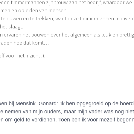
eden timmermannen zijn trouw aan het bedrijf, waardoor we 
nemen en opleiden van mensen.
et te duwen en te trekken, want onze timmermannen motiveren
het slaagt.
ten ervaren het bouwen over het algemeen als leuk en prett
r raden hoe dat komt…
 voor het inzicht :).
n bij Mensink. Gonard: 'Ik ben opgegroeid op de boerder
te nemen van mijn ouders, maar mijn vader was nog nie
n om geld te verdienen. Toen ben ik voor mezelf begon