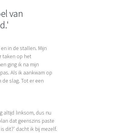
el van
d.'
en in de stallen. Mijn
r taken op het
n ging ik na mijn
 pas. Als ik aankwam op
 de slag. Tot er een
g altijd linksom, dus nu
 plan dat geenszins paste
dit?’ dacht ik bij mezelf.