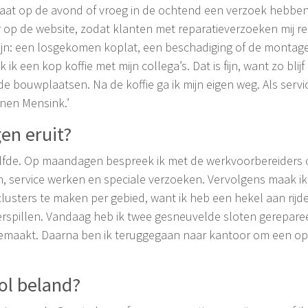
ij laat op de avond of vroeg in de ochtend een verzoek hebbe
 op de website, zodat klanten met reparatieverzoeken mij 
zijn: een losgekomen koplat, een beschadiging of de mont
k een kop koffie met mijn collega’s. Dat is fijn, want zo bli
de bouwplaatsen. Na de koffie ga ik mijn eigen weg. Als ser
nnen Mensink.’
en eruit?
zelfde. Op maandagen bespreek ik met de werkvoorbereiders
service werken en speciale verzoeken. Vervolgens maak ik
lusters te maken per gebied, want ik heb een hekel aan rijden 
verspillen. Vandaag heb ik twee gesneuvelde sloten gerepar
emaakt. Daarna ben ik teruggegaan naar kantoor om een opl
rol beland?