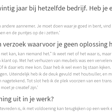
intig jaar bij hetzelfde bedrijf. Heb je
 een andere aannemer. Je moet doen waar je goed in bent, vind 
en en de puntjes op de i zetten.’
en verzoek waarvoor je geen oplossing 
et niet kan, kan niemand het.” Ik weet niet of het waar is, maar 
n klant op. Met het verhuizen van meubels was een vervele
 ik daar iets mee kon. Daar heb ik wel even bij staan kijken
agen. Uiteindelijk heb ik de deuk gevuld met houtvuller, en 
 nagetekend. Tot slot heb ik de plek voorzien van een trans
et je creatief zijn.’
ing uit in je werk?
pertevreden is, ik met voldoening kan terugkijken op een wer