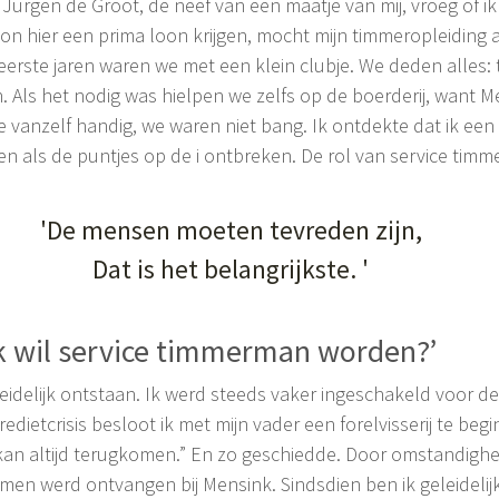
. Jurgen de Groot, de neef van een maatje van mij, vroeg of ik
kon hier een prima loon krijgen, mocht mijn timmeropleiding
 eerste jaren waren we met een klein clubje. We deden alles:
. Als het nodig was hielpen we zelfs op de boerderij, want M
je vanzelf handig, we waren niet bang. Ik ontdekte dat ik ee
egen als de puntjes op de i ontbreken. De rol van service tim
'De mensen moeten tevreden zijn,
Dat is het belangrijkste. '
‘Ik wil service timmerman worden?’
eleidelijk ontstaan. Ik werd steeds vaker ingeschakeld voor d
redietcrisis besloot ik met mijn vader een forelvisserij te be
kan altijd terugkomen.” En zo geschiedde. Door omstandighed
en werd ontvangen bij Mensink. Sindsdien ben ik geleidelijk 