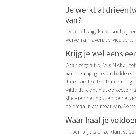
Je werkt al drieëntw
van?
‘Deze rol krijg ik niet snel bij
werken afmaken, service verlen
Krijg je wel eens e
‘Arjan zegt altijd: “Als Michel h
aan. Een tijd geleden belde ee
dure hardhouten trapleuning. Of
wilde de klant niet op kosten j
kinderen het hout en de nerven
helemaal niets meer van. Soms mo
Waar haal je voldoen
‘Ik ben blij als onze klant su