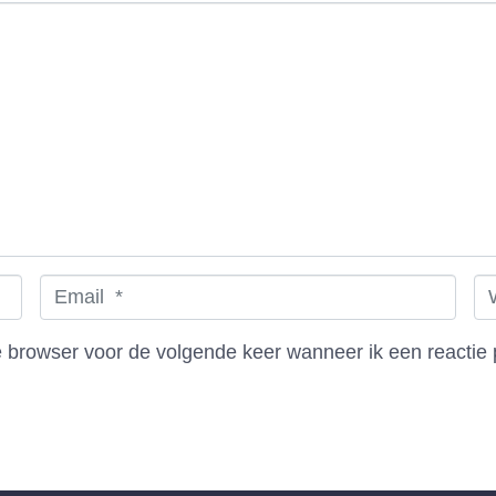
E
W
m
e
a
b
e browser voor de volgende keer wanneer ik een reactie 
i
s
l
i
*
t
e