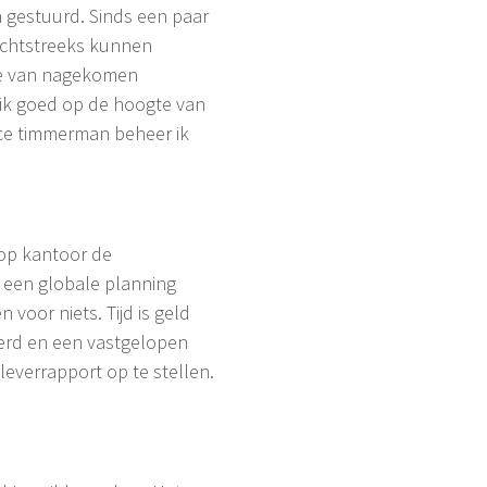
n gestuurd. Sinds een paar
rechtstreeks kunnen
age van nagekomen
jf ik goed op de hoogte van
vice timmerman beheer ik
 op kantoor de
 een globale planning
voor niets. Tijd is geld
eerd en een vastgelopen
everrapport op te stellen.