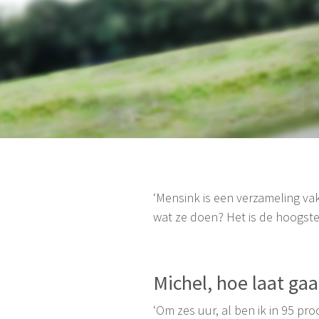
‘Mensink is een verzameling va
wat ze doen? Het is de hoogste
Michel, hoe laat ga
‘Om zes uur, al ben ik in 95 pr