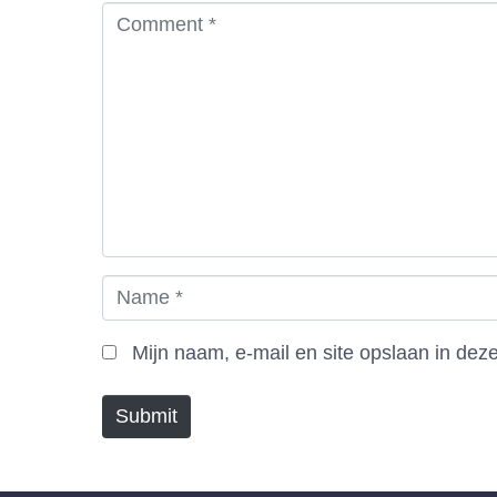
C
o
m
m
e
n
t
*
N
a
m
Mijn naam, e-mail en site opslaan in dez
e
*
Submit