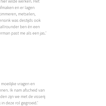
 hier wilde werken. Het
 afmaken en er lagen
 timmeren, metselen,
ensink was destijds ook
n allrounder ben én een
merman past me als een jas.’
e moeilijke vragen en
ginnen. Ik nam afscheid van
en zijn we met de visserij
in deze rol gegroeid.’