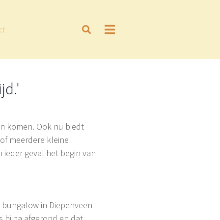
ct
jd.'
ten komen. Ook nu biedt
n of meerdere kleine
n ieder geval het begin van
70 bungalow in Diepenveen
 bijna afgerond en dat