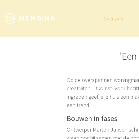
Over ons
'Een 
Op de overspannen woningmarkt 
creativiteit uitkomst. Voor bez
ingrepen geef je je huis een ma
een trend.
Bouwen in fases
Ontwerper Marten Jansen schree
waarvoor hij samen met de opdr