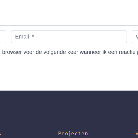
E
W
m
e
a
b
e browser voor de volgende keer wanneer ik een reactie 
i
s
l
i
*
t
e
s
Projecten