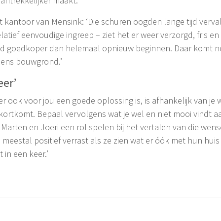
aantrekkelijker maakt.’
t kantoor van Mensink: ‘Die schuren oogden lange tijd verva
tief eenvoudige ingreep – ziet het er weer verzorgd, fris en 
altijd goedkoper dan helemaal opnieuw beginnen. Daar komt no
r eens bouwgrond.’
eer’
ook voor jou een goede oplossing is, is afhankelijk van je we
ekortkomt. Bepaal vervolgens wat je wel en niet mooi vindt aan
arten en Joeri een rol spelen bij het vertalen van die we
n meestal positief verrast als ze zien wat er óók met hun hui
 in een keer.’