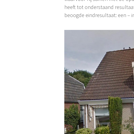
heeft tot onderstaand resulta
beoogde eindresultaat: een – i