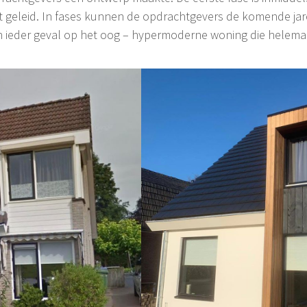
at geleid. In fases kunnen de opdrachtgevers de komende ja
n ieder geval op het oog – hypermoderne woning die helemaal