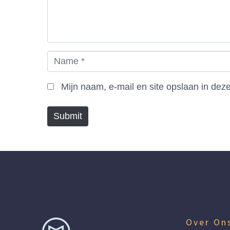
n
t
*
N
a
m
Mijn naam, e-mail en site opslaan in dez
e
*
Submit
Over On