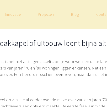
Innovatie
Projecten
Blog
Conta
Leave a comment
dakkapel of uitbouw loont bijna alti
is het niet altijd gemakkelijk om je woonwensen uit te la
itters van jaren ‘70 en ‘80 woningen liggen er kansen. Met ee
ke-over. Een trend is misschien overdreven, maar dan is het i
f op zijn site al eerder over de make-over van een jaren ‘
achtgevers een ontwerp maakte. De eerste fase is inmiddels