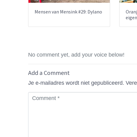
Mensen van Mensink #29: Dylano
Oranj
eige
No comment yet, add your voice below!
Add a Comment
Je e-mailadres wordt niet gepubliceerd.
Vere
C
o
m
m
e