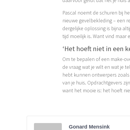
daarvoor geldt dat het je huis 
Pascal noemt de schuren bij he
nieuwe gevelbekleding – een rela
dergelijke oplossing is bijna 
tijd moeilijk is. Want vind maa
‘Het hoeft niet in een k
Om te bepalen of een make-over 
de vraag wat je wilt en wat je t
hebt kunnen ontwerpers zoals M
van je huis. Opdrachtgevers zij
want het mooie is: het hoeft niet
Gonard Mensink