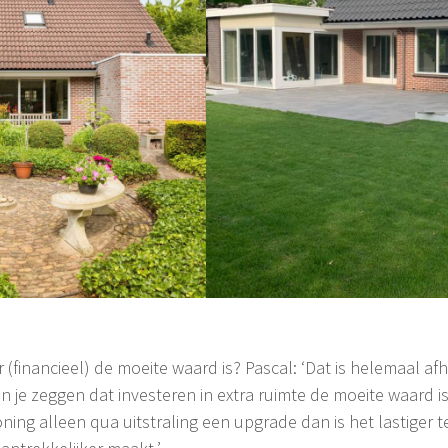
(financieel) de moeite waard is? Pascal: ‘Dat is helemaal a
un je zeggen dat investeren in extra ruimte de moeite waard 
 woning alleen qua uitstraling een upgrade dan is het lastiger