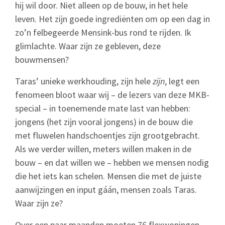
hij wil door. Niet alleen op de bouw, in het hele
leven. Het zijn goede ingrediënten om op een dag in
zo’n felbegeerde Mensink-bus rond te rijden. Ik
glimlachte. Waar zijn ze gebleven, deze
bouwmensen?
Taras’ unieke werkhouding, zijn hele
zijn
, legt een
fenomeen bloot waar wij – de lezers van deze MKB-
special – in toenemende mate last van hebben:
jongens (het zijn vooral jongens) in de bouw die
met fluwelen handschoentjes zijn grootgebracht.
Als we verder willen, meters willen maken in de
bouw – en dat willen we – hebben we mensen nodig
die het iets kan schelen. Mensen die met de juiste
aanwijzingen en input gáán, mensen zoals Taras.
Waar zijn ze?
Over een paar maanden moeten 76 flexwoningen