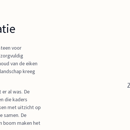
tie
steen voor
 zorgvuldig
oud van de eiken
 landschap kreeg
Z
 er al was. De
en die kaders
ken met uitzicht op
te samen. De
den boom maken het