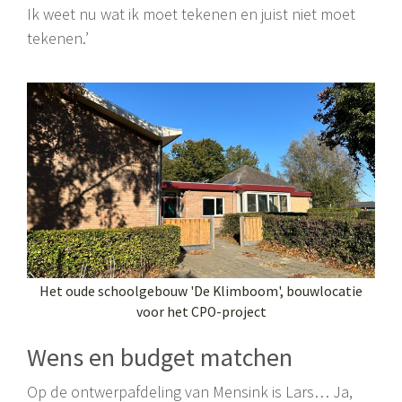
Ik weet nu wat ik moet tekenen en juist niet moet
tekenen.’
Het oude schoolgebouw 'De Klimboom', bouwlocatie
voor het CPO-project
Wens en budget matchen
Op de ontwerpafdeling van Mensink is Lars… Ja,